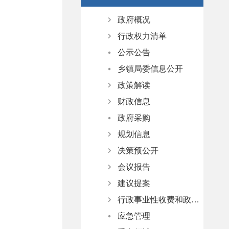
政府概况
行政权力清单
政府领导
公示公告
政府部门
权责清单
乡镇局委信息公开
动态调整情况
政策解读
财政信息
文字解读
政府采购
图文解读
资金及其他事项公开
规划信息
视频解读
县级政府预决算
决策预公开
乡级政府预决算
规划纲要
会议报告
部门预决算
国民经济和社会发展报告
决策公开制度
建议提案
专项规划
决策公开目录
政府工作报告
行政事业性收费和政府性基金清单
空间规划
意见征集
政府常务会议
办理总体情况
应急管理
意见反馈
政府全会
人大代表建议
行政事业性收费