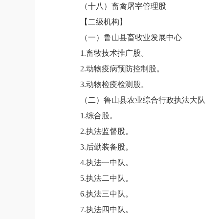
（十
八
）畜禽屠宰管理股
【
二级机构
】
（一）
鲁山县畜牧业发展中心
1.畜牧技术推广股。
2.动物疫病预防控制股。
3.动物检疫检测股。
（
二
）
鲁山县农业综合行政执法大队
1.综合股。
2.执法监督股。
3.后勤装备股。
4.执法一中队。
5.执法二中队。
6.执法三中队。
7.执法四中队。