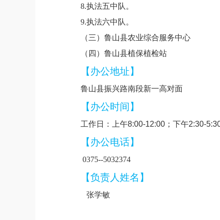
8.执法五中队。
9.执法六中队。
（三）鲁山县农业综合服务中心
（四）鲁山县植保植检站
【办公地址】
鲁山县
振兴路南段新一高对面
【办公时间】
工作日：上午8:00-12:00；下午2:30-5:
【办公电话】
0375--50
32374
【负责人姓名】
张学敏