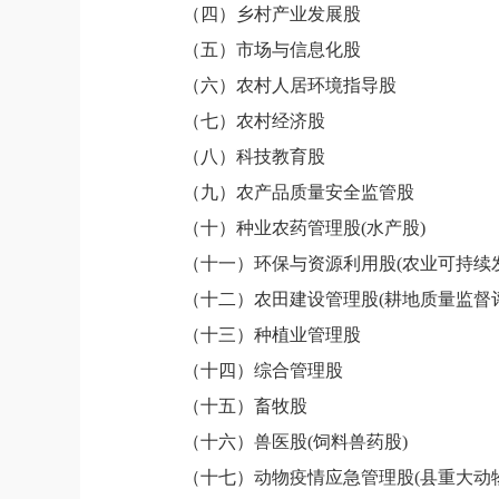
（四）
乡村产业发展股
（五）
市场与信息化股
（
六
）
农村人居环境指导股
（
七
）
农村经济股
（
八
）
科技教育股
（
九
）
农产品质量安全监管股
（十）
种业农药管理股(水产股)
（十
一
）
环保与资源利用股(农业可持续
（十
二
）
农田建设管理股(耕地质量监督
（十
三
）
种植业管理股
（十
四
）
综合管理股
（十
五
）畜
牧股
（十
六
）
兽医股(饲料兽药股)
（十
七
）动物疫情应急管理股(县重大动