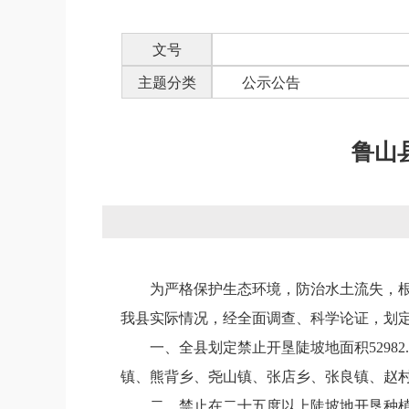
文号
主题分类
公示公告
鲁山
为严格保护生态环境，防治水土流失，
我县实际情况，经全面调查、科学论证，
划
一、
全县划定禁止开垦陡坡地面积
52982
镇、熊背乡、
尧山镇、张店乡、张良镇、赵
二、
禁止在二十五度以上陡坡地开垦种