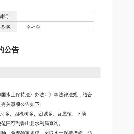
键词
务对象
全社会
的公告
和国水土保持法〉办法〉
》等法律法规，结合
及有关事项公告如下
:
河乡、四棵树乡、团城乡、瓦屋
镇
、下汤
地范围可到
鲁山县
水利局查询。
树种，合理确定规模，采取水土保持措施，防