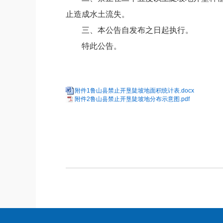
止造成水土流失。
三、
本公告自发布之日起执行。
特此公告。
附件1鲁山县禁止开垦陡坡地面积统计表.docx
附件2鲁山县禁止开垦陡坡地分布示意图.pdf