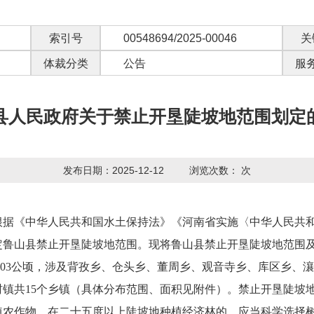
索引号
00548694/2025-00046
关
体裁分类
公告
服
县人民政府关于禁止开垦陡坡地范围划定
发布日期：2025-12-12
浏览次数：
次
根据《中华人民共和国水土保持法》《
河南省实施〈中华人民共
定鲁山县禁止开垦陡坡地范围。现将鲁山县禁止开垦陡坡地范围
.03
公顷，涉及
背孜乡、仓头乡、董周乡、观音寺乡、库区乡、瀼
村镇
共
15
个乡镇（具体分布范围、面积见附件）。禁止开垦陡坡
植农作物。在二十五度以上陡坡地种植经济林的，应当科学选择