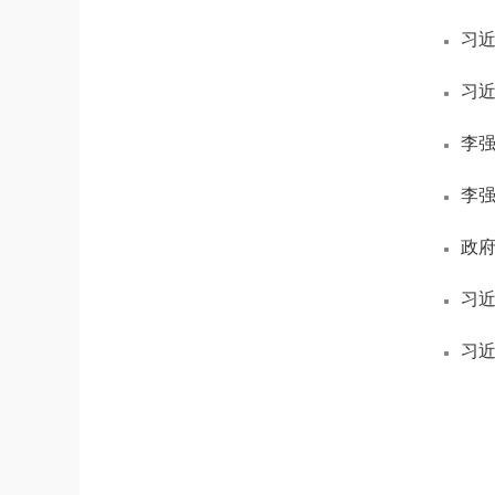
习
习
李
李
政
习