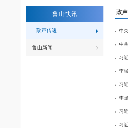
政声
鲁山快讯
政声传递
中央
鲁山新闻
习
李
习
李
习
习