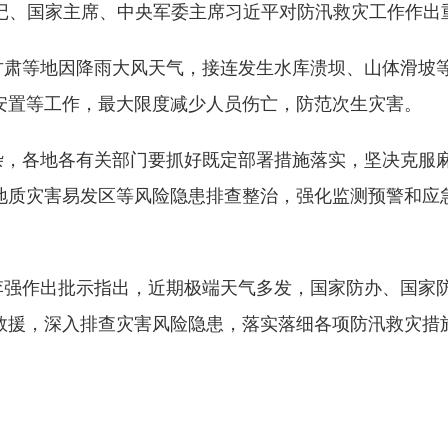
书记、国家主席、中央军委主席习近平对防汛救灾工作作出
甘肃等地因降雨大风天气，接连发生水库溃坝、山体滑坡
安置等工作，最大限度减少人员伤亡，防范次生灾害。
杂，各地各有关部门要抓好既定部署措施落实，坚决克服
地质灾害易发区等风险隐患排查整治，强化监测预警和应
李强作出批示指出，近期极端天气多发，国家防办、国家
救援，深入排查灾害风险隐患，落实落细各项防汛救灾措