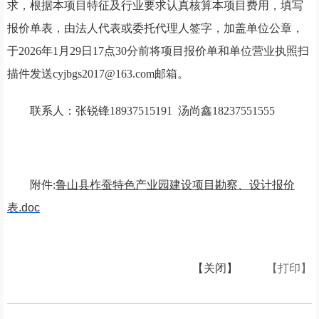
求，根据本项目特征及行业要求认真核算本项目费用，填写
报价单表，由法人代表或委托代理人签字，加盖单位公章，
于
2026年1月29日17点30分前将项目报价单和单位营业执照扫
描件发送cyjbgs2017@163.com邮箱。
联系人：张锐锋
18937515191 汤尚鑫18237551555
附件:
鲁山县柞蚕特色产业园建设项目勘察、设计报价
表.doc
【关闭】
【打印】