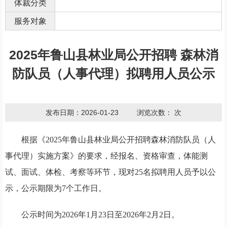
体裁分类
服务对象
2025年鲁山县林业局公开招聘 森林消
防队员（人事代理）拟聘用人员公示
发布日期：2026-01-23
浏览次数：
次
根据《
2025年鲁山县林业局公开招聘森林消防队员（人
事代理）实施方案》
的要求
，
经
报名、
资格审查，
体能测
试
、面试、体检、考察等
环节
，现
对
25名
拟聘用人员予以公
示
，
公示期限为
7个工作日。
公示
时间为
2026年1月
23
日
至
2026年
2
月
2
日
。