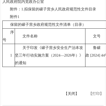
人民政府院内党政办公室
附件：
1.拟保留的磙子营乡人民政府规范性文件目录
附件
1
保留的磙子营乡政府规范性文件清单（目录）
序
文件名称
文号
号
关于印发《磙子营乡
安全生产治本攻
鲁磙
1
坚三年行动
实施
方案（
2024—2026年）
》
政
[202
4
]
44
的通知
【关闭】
【打印】