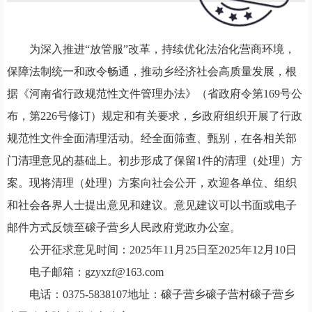
为深入推进
“放管服”改革，持续优化法治化营商环境，
保障法制统一和政令畅通，推动
乡
经济社会高质量发展，根
据《河南省行政规范性文件管理办法》（省政府令第
169
号
公
布，
第
226号
修订
）
规定和有关要求，乡政府组织开展了行政
规范性文件全面清理活动。经全面筛查、甄别，在各相关部
门清理意见的基础上
。
初步形成了保留
1件的清理（处理）方
案。现将清理（处理）方案向社会
公开
，
欢迎各单位
、
组织
和社会各界人士提出意见和建议
。
意见建议
可以书面或电子
邮件方式
反馈至
磙子营乡人民政府党政办公室
。
公开征求意见时间：
202
5
年
11
月
25
日至
2025年12
月
10
日
电子
邮箱：
gzyxzf@163.com
电话：
0375-
5838107
地址：
磙子营乡磙子营村磙子营乡