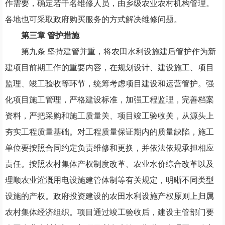
作需要
，
确定若干名维修人员
，
由乡级农业农村机构管理。
各地也可采取政府购买服务的方式解决维修问题。
第三章
管护措施
第九条
坚持建管并重
，
将农田水利设施建后管护作为新
建项目前期工作的重要内容
，
在规划设计
、
建设施工
、
项目
监理
、
竣工验收等环节
，
统筹考虑项目建设和运营管护。强
化项目施工管理
，
严格建设标准
，
加强工程监理
，
完善档案
资料
，
严把采购和施工质量关
、
项目竣工验收关
，
从源头上
夯实工程质量基础。对工程质量保证期内的质量缺陷
，
施工
单位要按照合同约定负责维修和更换
，
并依法依规承担相应
责任。按照农村集体产权制度改革
、
农业水价综合改革以及
理顺农业灌溉用电设施建管体制等有关规定
，
明晰不同类型
设施的产权。政府投资建设的农田水利设施产权原则上归属
农村集体经济组织。项目通过竣工验收后
，
建设主管部门要