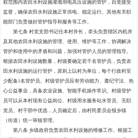
权范围内
农田水利设施灌溉用电高压设施的管护
，
自觉接受
监督
，
确保农田水利设施正常供电
、
稳定运行。其他有关职
能部门负责做好管护指导和服务等工作。
第七条
村党支部书记任本村井长
，
牵头负责辖区内机井
及其他农田水利设施的管理
、
使用
、
维护等工作
，
协调解决
管护和使用中的矛盾和问题
，
加强对管护人员的管理指导。
根据农田水利设施数量
，
村级要确定若干名管护员
，
负责农
田水利设施的运行管护
，
原则上以村为单位
，
每个行政村至
少配备
1名管护员。村级管护员应有劳动能力
、
遵纪守法
、
热
心公益事业
，
具备农业设施
、
智能手机操作常识。村级管护
员可以从本村现有公益岗位
、
村级用水服务站水管员
、
无职
党员
、
村干部中优选
，
人员确定后
，
由村民委员会报乡镇
（
街道
）
统一审核管理。
第八条
乡级政府负责农田水利设施的维修工作。根据工