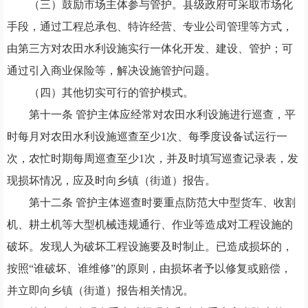
（
三
）
鼓励市场主体参与管护。县级政府可采取市场化
手段
，
通过工程总承包
、
特许经营
、
专业公司管理等方式
，
由第三方对农田水利设施实行一体化开发
、
建设
、
管护
；
可
通过引入商业保险等
，
解决设施管护问题。
（
四
）
其他切实可行的管护模式。
第十一条
管护主体应经常对农田水利设施进行巡查
，
平
时每月对农田水利设施巡查至少
1次
、
每季度设备试运行一
次
，
农忙时期每周巡查至少
1次
，
并及时填写巡查记录表
，
发
现损坏情况
，
应及时向乡镇
（街道）
报告。
第十二条
管护主体巡查时要重点防范大中型货车
、
收割
机
、
耕土机等大型机械违规通行
、
作业等造成对工程设施的
破坏。发现人为破坏工程设施要及时制止。已造成损坏的
，
按照
“谁破坏
、
谁维修
”的原则
，
由损坏者予以修复或赔偿
，
并立即向乡镇
（街道）
报告相关情况。