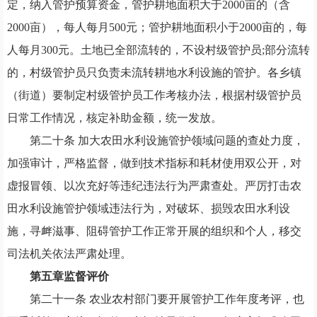
定
，
纳入管护预算资金
，
管护耕地面积大于
2000亩的
（
含
2000亩
），
每人每月
500元
；
管护耕地面积小于
2000亩的
，
每
人每月
300元。土地已全部流转的
，
不设村级管护员
;部分流转
的
，
村级管护员只负责未流转耕地水利设施的管护。各乡镇
（
街道
）
要制定村级管护员工作考核办法
，
根据村级管护员
日常工作情况
，
核定补助金额
，
统一发放。
第二十条
加大农田水利设施管护领域问题的查处力度
，
加强审计
，
严格监督
，
做到技术指标和耗材使用双公开
，
对
虚报冒领
、
以次充好等违纪违法行为严肃查处。严厉打击农
田水利设施管护领域违法行为
，
对破坏
、
损毁农田水利设
施
，
寻衅滋事
、
阻碍管护工作正常开展的组织和个人
，
移交
司法机关依法严肃处理。
第五章监督评价
第二十一条
农业农村部门要开展管护工作年度考评
，
也