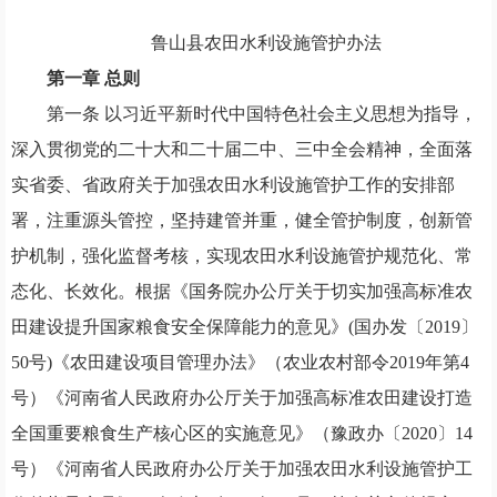
鲁山县农田水利设施管护办法
第一章
总则
第一条
以习近平新时代中国特色社会主义思想为指导
，
深入贯彻党的
二十
大和
二十
届二中
、
三中全会精神
，
全面落
实省委
、
省政府关于加强农田水利设施管护工作的安排部
署
，
注重源头管控
，
坚持建管并重
，
健全管护制度
，
创新管
护机制
，
强化监督考核
，
实现农田水利设施管护规范化
、
常
态化
、
长效化。根据《国务院办公厅关于切实加强高标准农
田建设提升国家粮食安全保障能力的意见》
(国办发〔2019〕
50号)《农田建设项目管理办法》
（
农业农村部令
2019年第4
号
）
《河南省人民政府办公厅关于加强高标准农田建设打造
全国重要粮食生产核心区的实施意见》
（
豫政办〔
2020〕14
号
）
《河南省人民政府办公厅关于加强农田水利设施管护工