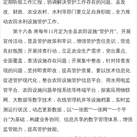
定期听取工作汇报
，
协调解决管护工作存在的问题。县发
改
、
财政
、
农业农村
、
水利等部门要立足自身职能
，
全力推
动农田水利设施管护工作。
第十六条
将每年
11月定为全县农田设施“管护月”。开展
宣传活动
，
普及管护政策和常识
，
增强管护责任意识
，
营造
良好氛围
；
开展排查行动
，
立足农业生产需求
，
突出重点
、
全面覆盖
，
查清设施存在问题
；
开展集中整改
，
针对排查发
现的问题
，
坚持即查即改
，
提高管护质量。要以技术信息化
促进管护现代化
，
整合农田设施管护信息平合
、
用水用电监
管平合
、
农田设施问题举报系统等终端平台
，
探索应用物联
网
、
大数据等数字技术
，
在线管理机井等设施档案
，
实时监
测运行状况
，
动态更新数据
，
以
“一张图”“一
张
网
”“一个平
台”为基础
，
构建业务协同
、
信息共享的数字管理体系
，
增强
监管能力
，
提高管护效能。