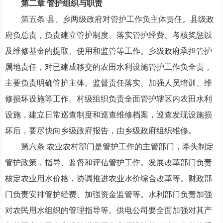
第二章
管护组织与职责
第五条
县
、
乡两级政府对管护工作负主体责任。县级政
府负总责
，
负责建立管护制度
、
落实管护经费
、
考核奖惩以
及维修基金的提取
、
使用和监管等工作。乡级政府承担管护
属地责任
，
对已建成移交的农田水利设施管护工作负全责，
主要负责明确管护主体
、
监督责任落实
、
加强人员培训
、
维
修损坏设施等工作。村级组织负责全面管护辖区内农田水利
设施
，
建立日常巡查制度和巡查维修档案
，
巡查发现设施损
坏后
，
要尽快向乡级政府报告
，
由乡级政府组织维修。
第六条
农业农村部门是管护工作的主管部门
，
牵头制定
管护政策
，
指导
、
监督和评估管护工作。发展改革部门负责
核定农业用水价格
，
协调推进农业水价综合改革等。
财政部
门负责安排管护经费、加强资金监管等
。
水利部门负责加强
对农民用水组织的管理指导等。供电公司要全面加强对
其产