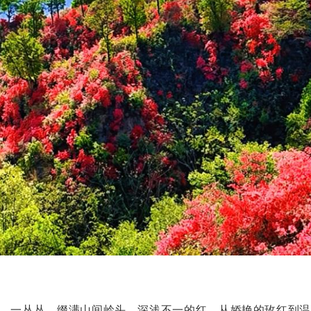
、一丛丛，缀满山间岭头。深浅不一的红，从娇艳的玫红到温