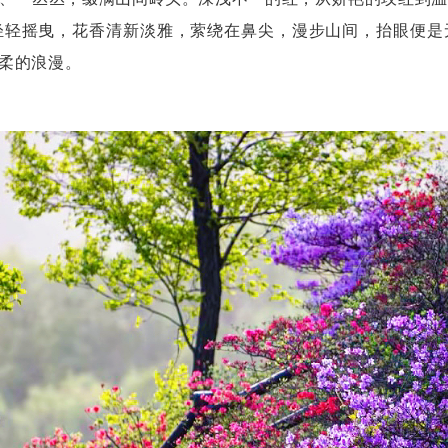
轻轻摇曳，花香清新淡雅，萦绕在鼻尖，漫步山间，抬眼便是
柔的浪漫。