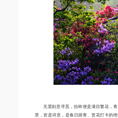
无需刻意寻觅，抬眸便是满目繁花，青
景，皆是诗意，是春日踏青、赏花打卡的绝