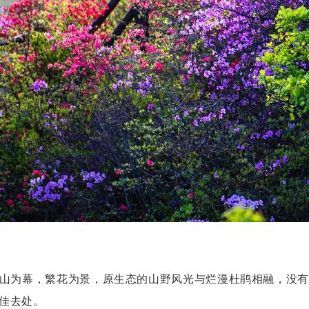
山为幕，繁花为景，原生态的山野风光与烂漫杜鹃相融，没有
佳去处。