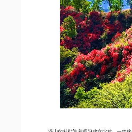
漫山的杜鹃迎着暖阳肆意绽放，一簇簇