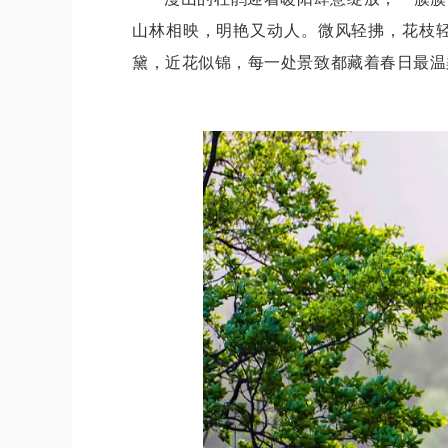
山林相映，明艳又动人。微风轻拂，花枝
黛，近花似锦，每一处景致都藏着春日最温