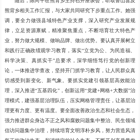
随后，陈向平在熊背乡主持召开座谈会，听取鲁山县及
熊背乡相关工作汇报，与大家共同研究下步重点工作。她强
调，要全力做强县域特色产业支撑，深入研究产业发展规
律，立足资源禀赋，精准聚焦重点，不断培育壮大特色产
业，努力做大规模、做响品牌、做出优势。要认真开展树立
和践行正确政绩观学习教育，落实“立党为公、为民造福、
科学决策、真抓实干”总要求，深学细悟笃行党的创新理
论，一体推进学查改，坚持开门抓学习教育，让人民群众真
切感受到新变化、新气象。要抓实党建引领基层高效能治
理，深入推进“五基四化”，创新运用“党建+网格+大数据”治
理模式，建强基层治理队伍，压实网格管理责任，让基层治
理更有力度、更有温度。要全面改善政治生态和社会生态，
强力推进群众身边不正之风和腐败问题集中整治、民生领域
信访问题集中治理，持续培育文明淳朴乡风，努力营造风清