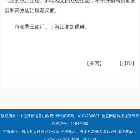
气正的政治生态、和谐稳定的社会生态，不断开创高质量发
展和高效能治理新局面。
市领导王如厂、丁海江参加调研。
【关闭】
【打印】
版权所有：中国河南省鲁山政府 网站标识码：4104230001 信息网络传播视听节目
许可证号：11642080
主办单位：鲁山县人民政府办公室 机构地址：鲁山县老城大街123号 联系电话：
0375-5051301 邮编：467300