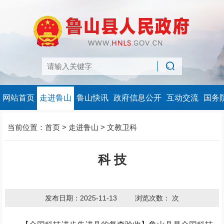
网站首页
走进鲁山
鲁山快讯
政府信息公开
互动交流
国务
当前位置：
首页
>
走进鲁山
>
文教卫科
科 技
发布日期：2025-11-13
浏览次数：
次