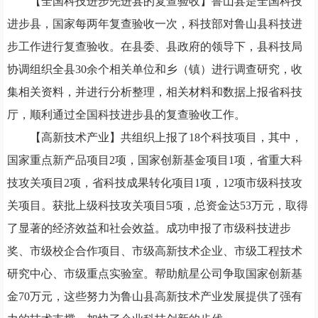
【全国科技进步先进县的复查验收】鲁山县是全国科技
进步县，国家每两年复查验收一次，
科技部对鲁山县
科技进
步工作进行复查验收。在县委、县政府的领导下，县科技局
协调组织全县
30
余个相关单位和乡（镇）进行调查研究，收
集相关资料，并进行分析整理，相关材料和数据上报省科技
厅，顺利通过全国科技进步县的复查验收工作。
【高新技术产业】
共组织上报了
18
个科技项目，其中，
国家重点新产品项目
2
项，国家创新基金项目
1
项，省重大科
技攻关项目
2
项，省科技成果转化项目
1
项，
12
项市级科技攻
关项目。获批上级科技攻关项目
5
项，总资金达
53
万元，取得
了显著的经济效益和社会效益。成功
申报了市级科技进步
奖、市级校企合作项目、市级高新技术企业、市级工程技术
研究中心、市级重点实验室。帮助航星公司争取国家创新基
金
70
万元，这些努力为鲁山县高新技术产业发展提供了强有