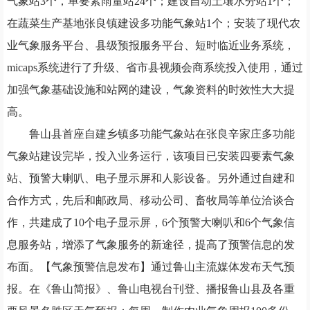
气象站
3
个，单要素雨量站
24
个；建设自动土壤水分站
1
个；
在蔬菜生产基地张良镇建设多功能气象站
1
个；安装了现代农
业气象服务平台、县级预报服务平台、短时临近业务系统，
micaps
系统进行了升级、省市县视频会商系统投入使用，通过
加强气象基础设施和站网的建设，气象资料的时效性大大提
高。
鲁山县首座自建乡镇多功能气象站在张良辛家庄多功能
气象站建设完毕，投入业务运行，该项目已安装四要素气象
站、预警大喇叭、电子显示屏和人影设备。另外通过自建和
合作方式，先后和邮政局、移动公司、畜牧局等单位洽谈合
作，共建成了
10
个电子显示屏，
6
个预警大喇叭和
6
个气象信
息服务站，增添了气象服务的新途径，提高了预警信息的发
布面。【气象预警信息发布】通过鲁山主流媒体发布天气预
报。在《鲁山简报》、鲁山电视台刊登、播报鲁山县及各重